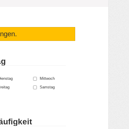
ungen.
ag
ienstag
Mittwoch
reitag
Samstag
ufigkeit