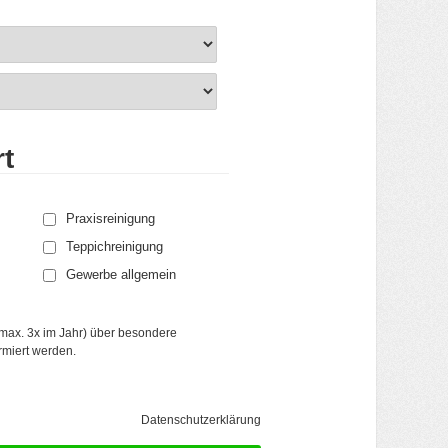
t
Praxisreinigung
Teppichreinigung
Gewerbe allgemein
(max. 3x im Jahr) über besondere
rmiert werden.
Kundenbewertungen und Erfahrungen zu
Holte Hausservice GmbH
(6 Profile)
87%
GUT
Datenschutzerklärung
Empfehlungen auf