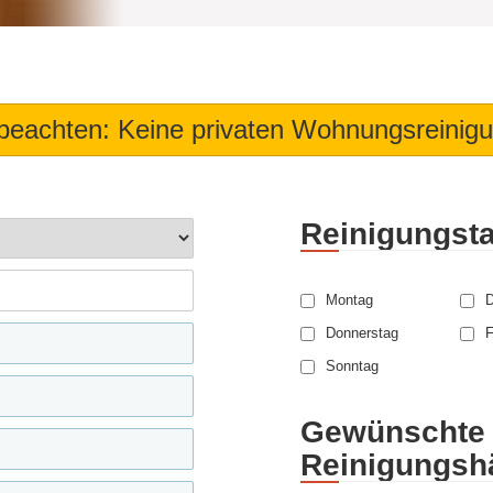
 beachten: Keine privaten Wohnungsreinig
Reinigungst
Montag
D
Donnerstag
F
Sonntag
Gewünschte
Reinigungshä