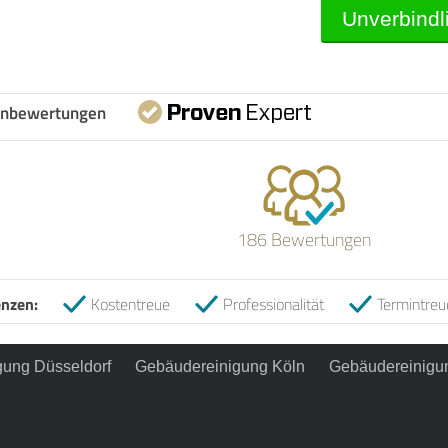
nbewertungen
186 Bewertungen
nzen:
Kostentreue
Professionalität
Termintreu
ung Düsseldorf
Gebäudereinigung Köln
Gebäudereinigu