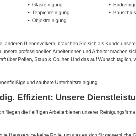
g
Glasreinigung
Endreinig
Teppichreinigung
Bauschlus
Objektreinigung
bei anderen Bienenvölkern, brauchen Sie sich als Kunde unser
unsere professionellen Arbeiterinnen und Arbeiter machen sich
raft über Pollen, Staub & Co. her. Und das auf Wunsch täglich, 
enenfleißige und saubere Unterhaltsreinigung.
ig. Effizient: Unsere Dienstleist
 fliegen die fleißigen Arbeiterbienen unserer Reinigungsfirma
Holte Hausservice keine Rolle, um was es sich für gewerbliche