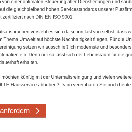
o von einer optimalen Steuerung aller Dienstleitungen und sau
auf die gleichbleibend hohen Servicestandards unserer Putzfirm
t zertifiziert nach DIN EN ISO 9001.
tsansprüchen versteht es sich da schon fast von selbst, dass 
m Thema Umwelt auf höchste Nachhaltigkeit fliegen. Für die Un
ereinigung setzen wir ausschließlich modernste und besonder
terialien ein. Denn nur so lässt sich der Lebensraum für die g
auerhaft erhalten.
 möchten künftig mit der Unterhaltsreinigung und vielen weiter
LTE Hausservice abheben? Dann vereinbaren Sie noch heute I
anfordern