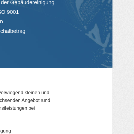
n der Gebäudereinigung
 ISO 9001
en
schalbetrag
 vorwiegend kleinen und
wachsenden Angebot rund
stleistungen bei
igung