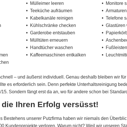
Mülleimer leeren
Monitore 
Teeküche aufräumen
Armaturen
n
Kabelkanäle reinigen
Telefone 
n
Kühlschränke checken
Glastüren
Garderobe entstauben
Papierkör
Mülltüten erneuern
Aschenbec
Handtücher waschen
Fußleiste
umen
Kaffeemaschinen entkalken
Leuchtmit
chen
schnell – und äußerst individuell. Genau deshalb bleiben wir fü
lte es erforderlich sein. Denn perfekte Unterhaltsreinigung bede
/15. Sondern fängt erst da an, wo für andere schon bei Standard
die Ihren Erfolg versüsst!
es Bestehens unserer Putzfirma haben wir niemals den Überblic
000 Kundenprojekte verloren. Warum nicht? Weil wir unseren Sta