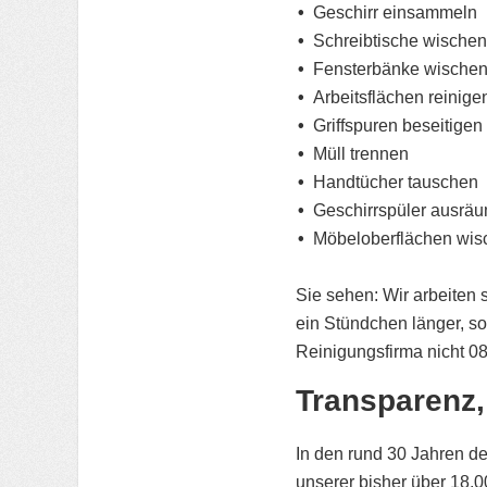
Geschirr einsammeln
Schreibtische wischen
Fensterbänke wische
Arbeitsflächen reinige
Griffspuren beseitigen
Müll trennen
Handtücher tauschen
Geschirrspüler ausrä
Möbeloberflächen wis
Sie sehen: Wir arbeiten 
ein Stündchen länger, sol
Reinigungsfirma nicht 08
Transparenz, 
In den rund 30 Jahren d
unserer bisher über 18.