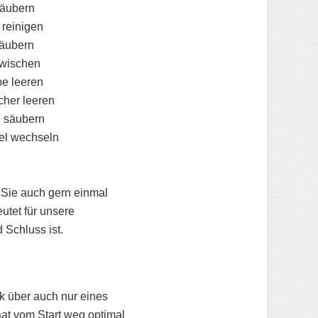
säubern
 reinigen
säubern
 wischen
be leeren
her leeren
n säubern
tel wechseln
r Sie auch gern einmal
utet für unsere
 Schluss ist.
k über auch nur eines
at vom Start weg optimal