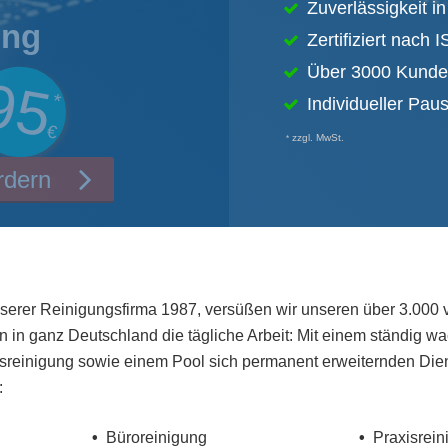
Zuverlässigkeit i
ung
Zertifiziert nach
Über 3000 Kund
95
*
Individueller Pau
€
zzgl. MwSt.
*
rdern
nserer Reinigungsfirma 1987, versüßen wir unseren über 3.000
n in ganz Deutschland die tägliche Arbeit: Mit einem ständig 
reinigung sowie einem Pool sich permanent erweiternden Dien
:
Büroreinigung
Praxisrein