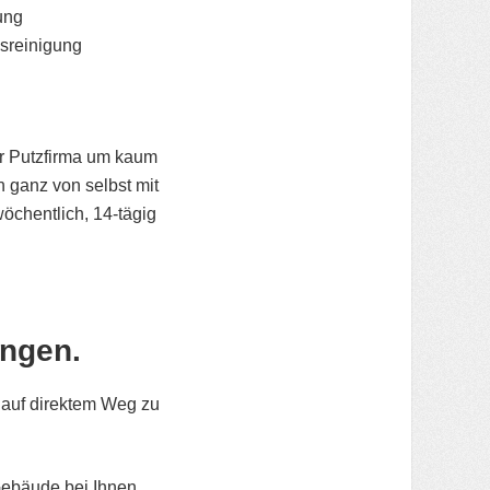
ung
sreinigung
er Putzfirma um kaum
 ganz von selbst mit
wöchentlich, 14-tägig
ungen.
 auf direktem Weg zu
 Gebäude bei Ihnen