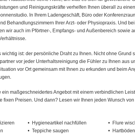
istungen und Reinigungskräfte verhelfen Ihnen überall zu einen
onnenstudio. In Ihrem Ladengeschäft, Büro oder Konferenzraum
d Behandlungszimmern Ihrer Arzt- oder Physiopraxis. Und be
 wir auch im Pförtner-, Empfangs- und Außenbereich sowie a
Verhältnisse.
ichtig ist: der persönliche Draht zu Ihnen. Nicht ohne Grund s
artner vor jeder Unterhaltsreinigung die Fühler zu Ihnen aus 
ituation vor Ort gemeinsam mit Ihnen zu erkunden und beim Ang
ugen.
ie ein maßgeschneidertes Angebot mit einem verbindlichen Leis
e fixen Preisen. Und dann? Lesen wir Ihnen jeden Wunsch vo
izieren
Hygieneartikel nachfüllen
Flure wis
en
Teppiche saugen
Hartböden