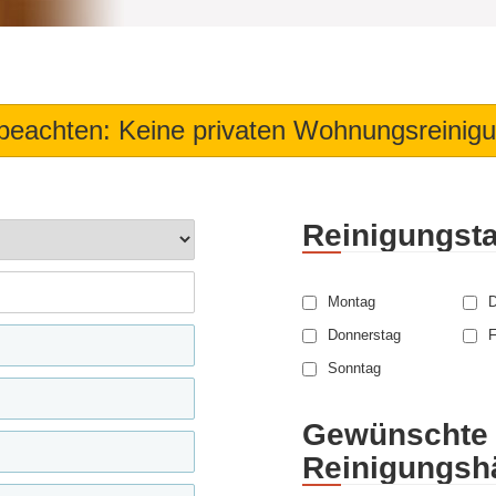
 beachten: Keine privaten Wohnungsreinig
Reinigungst
Montag
D
Donnerstag
F
Sonntag
Gewünschte
Reinigungshä