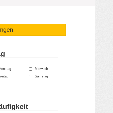
ungen.
ag
ienstag
Mittwoch
reitag
Samstag
ufigkeit