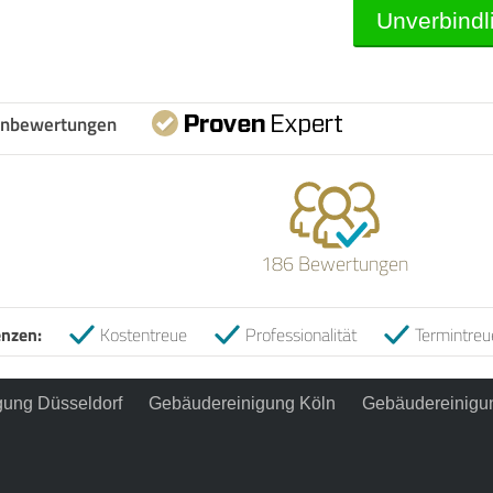
nbewertungen
186 Bewertungen
nzen:
Kostentreue
Professionalität
Termintreu
ung Düsseldorf
Gebäudereinigung Köln
Gebäudereinigu