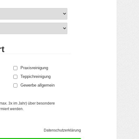
t
Praxisreinigung
Teppichreinigung
Gewerbe allgemein
(max. 3x im Jahr) über besondere
rmiert werden.
Kundenbewertungen und Erfahrungen zu
Holte Hausservice GmbH
(6 Profile)
87%
GUT
Datenschutzerklärung
Empfehlungen auf