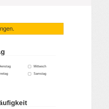
ungen.
ag
ienstag
Mittwoch
reitag
Samstag
ufigkeit