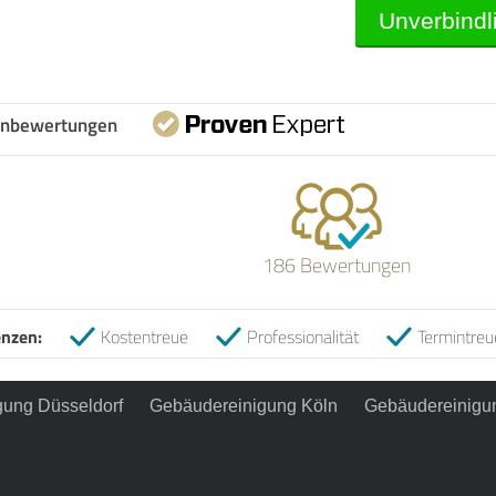
nbewertungen
186 Bewertungen
nzen:
Kostentreue
Professionalität
Termintreu
ung Düsseldorf
Gebäudereinigung Köln
Gebäudereinigu