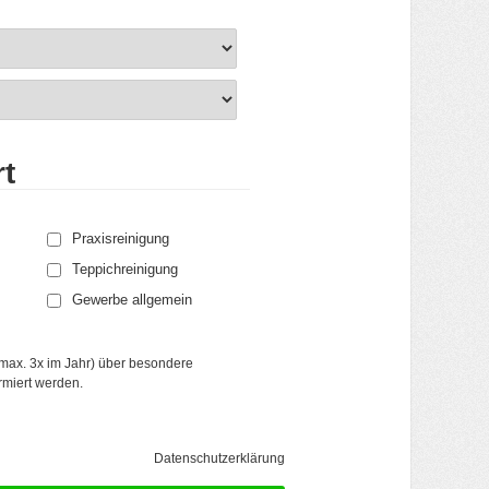
t
Praxisreinigung
Teppichreinigung
Gewerbe allgemein
(max. 3x im Jahr) über besondere
rmiert werden.
Kundenbewertungen und Erfahrungen zu
Holte Hausservice GmbH
(6 Profile)
87%
GUT
Datenschutzerklärung
Empfehlungen auf