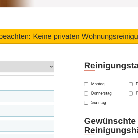
 beachten: Keine privaten Wohnungsreinig
Reinigungst
Montag
D
Donnerstag
F
Sonntag
Gewünschte
Reinigungshä