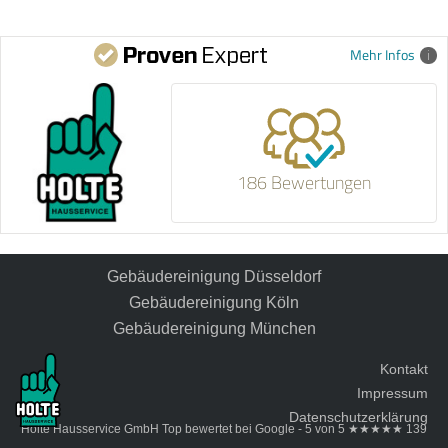
Mehr Infos
186 Bewertungen
Gebäudereinigung Düsseldorf
Gebäudereinigung Köln
Gebäudereinigung München
Kontakt
Impressum
Datenschutzerklärung
Holte Hausservice GmbH
Top bewertet bei Google -
5
von
5
★★★★★
139