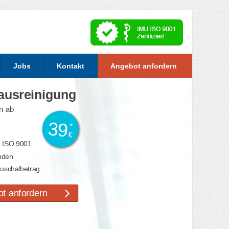
Jobs
Kontakt
Angebot anfordern
ausreinigung
on ab
39
*
€
ch ISO 9001
nden
auschalbetrag
t anfordern