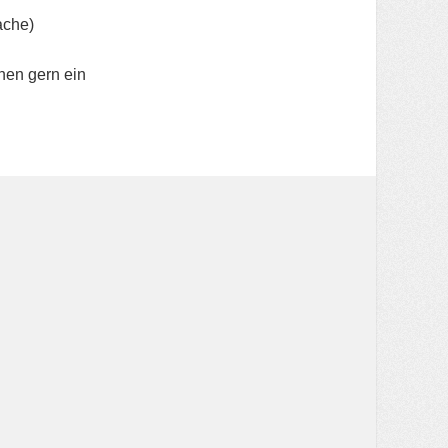
ache)
nen gern ein