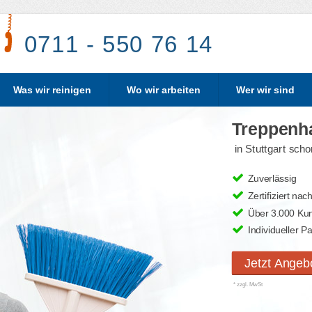
0711 - 550 76 14
Was wir reinigen
Wo wir arbeiten
Wer wir sind
Treppenh
in Stuttgart sch
Zuverlässig
Zertifiziert na
Über 3.000 Ku
Individueller P
Jetzt
Angebo
* zzgl. MwSt