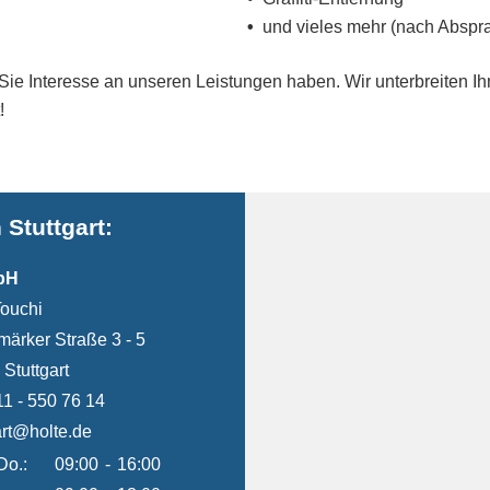
und vieles mehr (nach Abspr
ie Interesse an unseren Leistungen haben. Wir unterbreiten Ih
!
 Stuttgart:
bH
Touchi
märker Straße 3 - 5
Stuttgart
1 - 550 76 14
art@holte.de
Do.:
09:00
-
16:00