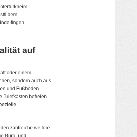
ntertürkheim
stfildern
indelfingen
alität auf
aft oder einem
schen, sondern auch aus
agen und Fußböden
 Briefkästen befreien
pezielle
den zahlreiche weitere
ie Büro- und