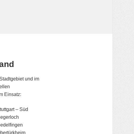
and
Stadtgebiet und im
ellen
m Einsatz:
tuttgart – Süd
egerloch
edelfingen
bertürkheim