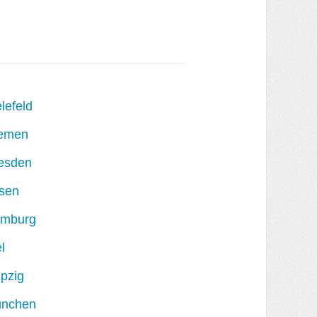
lefeld
emen
esden
sen
mburg
l
ipzig
nchen