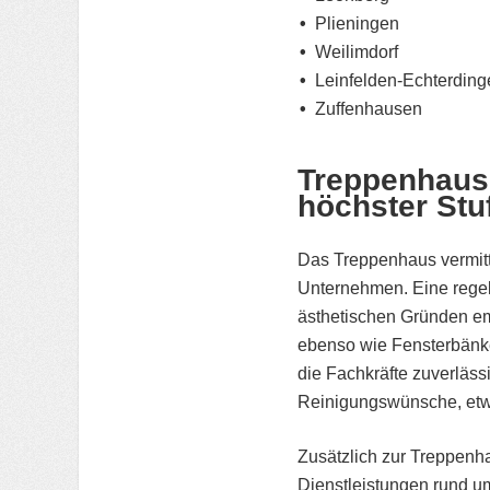
Plieningen
Weilimdorf
Leinfelden-Echterding
Zuffenhausen
Treppenhausr
höchster Stu
Das Treppenhaus vermitt
Unternehmen. Eine regel
ästhetischen Gründen e
ebenso wie Fensterbänke
die Fachkräfte zuverläs
Reinigungswünsche, etw
Zusätzlich zur Treppenh
Dienstleistungen rund u