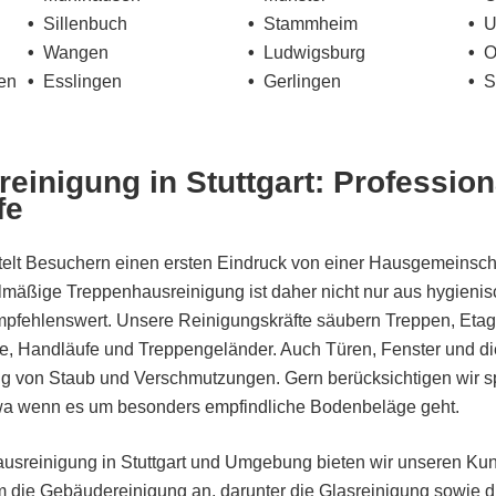
Sillenbuch
Stammheim
U
Wangen
Ludwigsburg
O
en
Esslingen
Gerlingen
S
einigung in Stuttgart
: Profession
fe
elt Besuchern einen ersten Eindruck von einer Hausgemeinsch
mäßige Treppenhausreinigung ist daher nicht nur aus hygieni
mpfehlenswert. Unsere Reinigungskräfte säubern Treppen, Et
, Handläufe und Treppengeländer. Auch Türen, Fenster und die
sig von Staub und Verschmutzungen. Gern berücksichtigen wir s
a wenn es um besonders empfindliche Bodenbeläge geht.
ausreinigung in Stuttgart und Umgebung bieten wir unseren Kun
m die Gebäudereinigung an, darunter die Glasreinigung sowie d